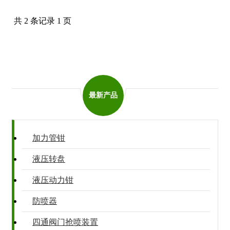
共 2 条记录 1 页
最新产品
加力管钳
液压转盘
液压动力钳
防喷器
四通阀门抢喷装置