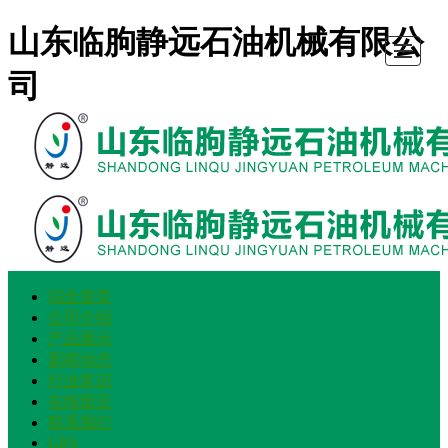
山东临朐静远石油机械有限公
司
综合首页
综合首
公司介
产品展
新闻动
行业常
在线留
联系我
LBS
公司介绍
页
绍
示
态
识
言
们
产品展示
新闻动态
行业常识
在线留言
联系我们
LBS