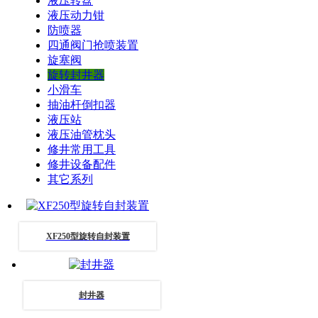
液压转盘
液压动力钳
防喷器
四通阀门抢喷装置
旋塞阀
旋转封井器
小滑车
抽油杆倒扣器
液压站
液压油管枕头
修井常用工具
修井设备配件
其它系列
XF250型旋转自封装置
封井器