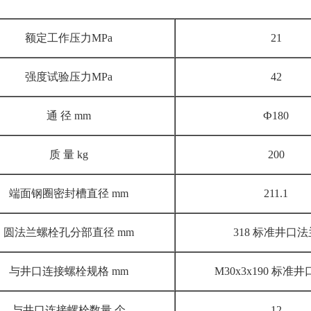
额定工作压力MPa
21
强度试验压力MPa
42
通 径 mm
Ф180
质 量 kg
200
端面钢圈密封槽直径 mm
211.1
圆法兰螺栓孔分部直径 mm
318 标准井口法
与井口连接螺栓规格 mm
M30x3x190 标准
与井口连接螺栓数量 个
12